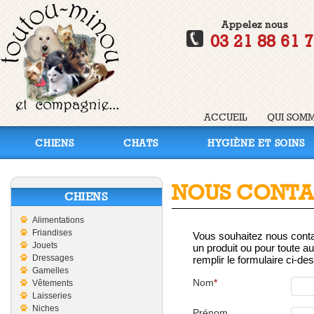
Appelez nous
03 21 88 61 
ACCUEIL
QUI SOMM
CHIENS
CHATS
HYGIÈNE ET SOINS
NOUS CONTA
CHIENS
Alimentations
Friandises
Vous souhaitez nous conta
Jouets
un produit ou pour toute aut
Dressages
remplir le formulaire ci-de
Gamelles
Nom
*
Vêtements
Laisseries
Niches
Prénom