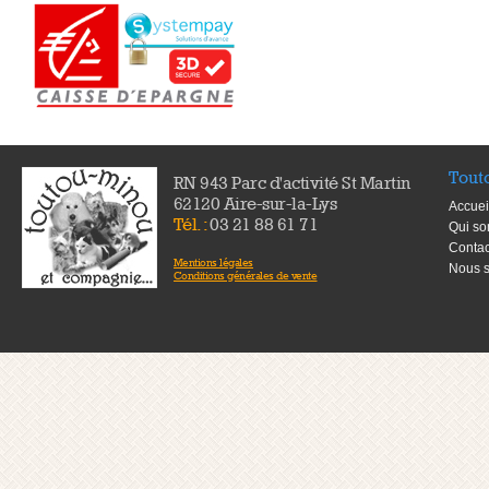
Tout
RN 943 Parc d'activité St Martin
62120 Aire-sur-la-Lys
Accuei
Tél. :
03 21 88 61 71
Qui s
Contac
Mentions légales
Nous s
Conditions générales de vente