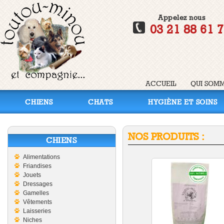
Appelez nous
03 21 88 61 
ACCUEIL
QUI SOMM
CHIENS
CHATS
HYGIÈNE ET SOINS
NOS PRODUITS :
CHIENS
Alimentations
Friandises
Jouets
Dressages
Gamelles
Vêtements
Laisseries
Niches