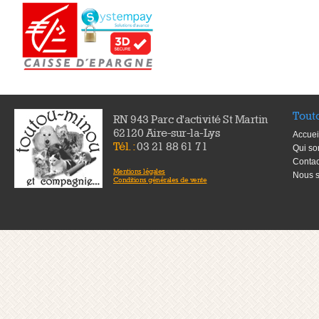
Tout
RN 943 Parc d'activité St Martin
62120 Aire-sur-la-Lys
Accuei
Tél. :
03 21 88 61 71
Qui s
Contac
Mentions légales
Nous s
Conditions générales de vente