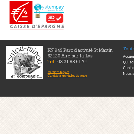
Tout
RN 943 Parc d'activité St Martin
62120 Aire-sur-la-Lys
Accuei
Tél. :
03 21 88 61 71
Qui s
Contac
Mentions légales
Nous s
Conditions générales de vente