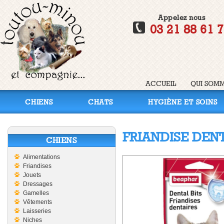
Appelez nous
03 21 88 61 
ACCUEIL
QUI SOMM
CHIENS
CHATS
HYGIÈNE ET SOINS
FRIANDISE DEN
CHIENS
Alimentations
Friandises
Jouets
Dressages
Gamelles
Vêtements
Laisseries
Niches