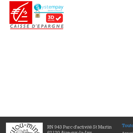
Tout
RN 943 Parc d'activité St Martin
62120 Aire-sur-la-Lys