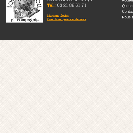
Accuei
Tél. :
03 21 88 61 71
Qui s
Contac
Mentions légales
Nous s
Conditions générales de vente