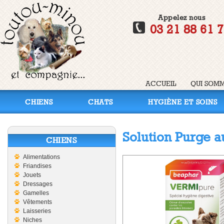
Appelez nous
03 21 88 61 
ACCUEIL
QUI SOMM
CHIENS
CHATS
HYGIÈNE ET SOINS
Solution Purge a
CHIENS
Alimentations
Friandises
Jouets
Dressages
Gamelles
Vêtements
Laisseries
Niches