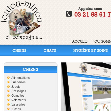
Appelez nous
03 21 88 61 
ACCUEIL
QUI SOMM
CHIENS
CHATS
HYGIÈNE ET SOINS
CHIENS
Alimentations
Friandises
Jouets
Dressages
Gamelles
Vêtements
Laisseries
Niches