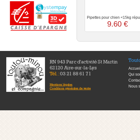
Pipettes pour chien <15kg répu
9.60 €
Tout
RN 943 Parc d'activité St Martin
62120 Aire-sur-la-Lys
Accuei
Tél. :
03 21 88 61 71
Qui s
Contac
Mentions légales
Nous s
Conditions générales de vente