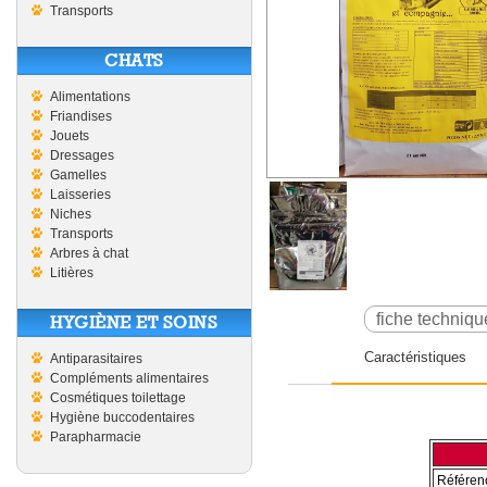
Transports
CHATS
Alimentations
Friandises
Jouets
Dressages
Gamelles
Laisseries
Niches
Transports
Arbres à chat
Litières
fiche techniqu
HYGIÈNE ET SOINS
Caractéristiques
Antiparasitaires
Compléments alimentaires
Cosmétiques toilettage
Hygiène buccodentaires
Parapharmacie
Référen