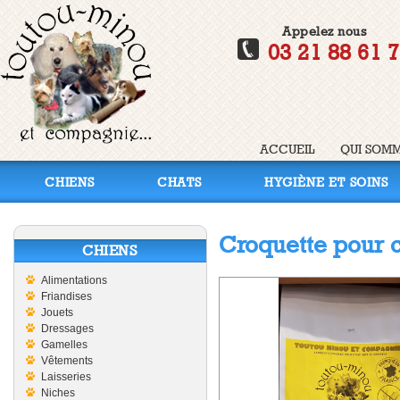
Appelez nous
03 21 88 61 
ACCUEIL
QUI SOMM
CHIENS
CHATS
HYGIÈNE ET SOINS
Croquette pour c
CHIENS
Alimentations
Friandises
Jouets
Dressages
Gamelles
Vêtements
Laisseries
Niches