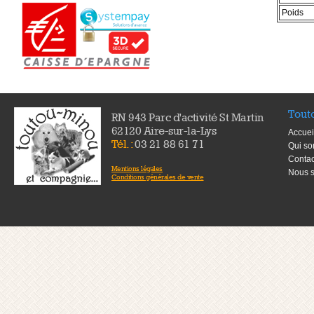
Poids
Tout
RN 943 Parc d'activité St Martin
62120 Aire-sur-la-Lys
Accuei
Tél. :
03 21 88 61 71
Qui s
Contac
Mentions légales
Nous s
Conditions générales de vente