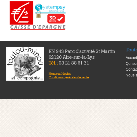
Tout
RN 943 Parc d'activité St Martin
62120 Aire-sur-la-Lys
Accuei
Tél. :
03 21 88 61 71
Qui s
Contac
Mentions légales
Nous s
Conditions générales de vente