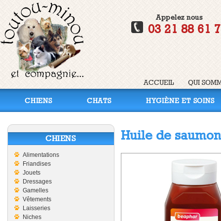
Appelez nous
03 21 88 61 
ACCUEIL
QUI SOMM
CHIENS
CHATS
HYGIÈNE ET SOINS
Huile de saumon
CHIENS
Alimentations
Friandises
Jouets
Dressages
Gamelles
Vêtements
Laisseries
Niches