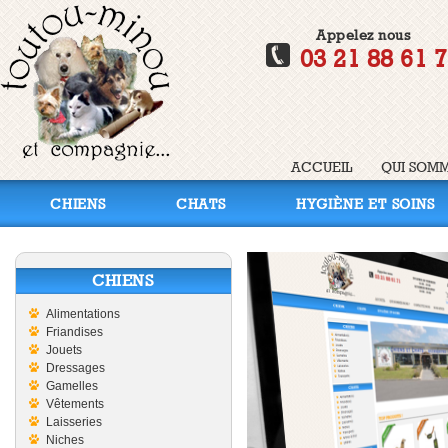
Appelez nous
03 21 88 61 
ACCUEIL
QUI SOMM
CHIENS
CHATS
HYGIÈNE ET SOINS
CHIENS
Alimentations
Friandises
Jouets
Dressages
Gamelles
Vêtements
Laisseries
Niches