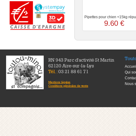
Pipettes pour chien <15kg répu
9.60 €
Tout
RN 943 Parc d'activité St Martin
62120 Aire-sur-la-Lys
Accuei
Tél. :
03 21 88 61 71
Qui s
Contac
Mentions légales
Nous s
Conditions générales de vente