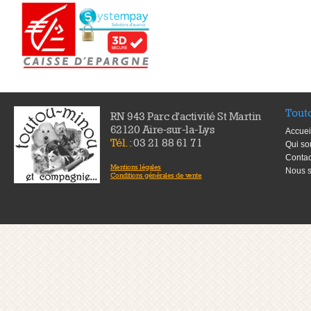
Tout
RN 943 Parc d'activité St Martin
62120 Aire-sur-la-Lys
Accuei
Tél. :
03 21 88 61 71
Qui s
Contac
Mentions légales
Nous s
Conditions générales de vente