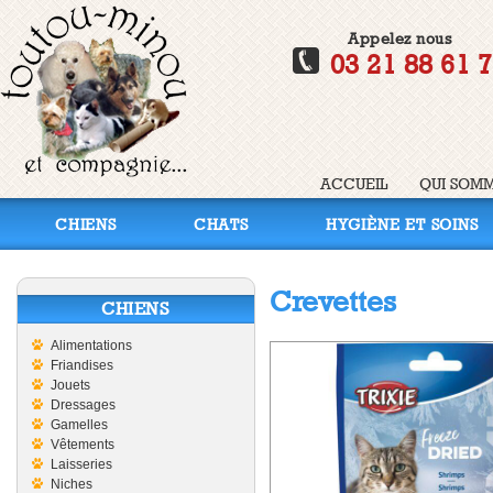
Appelez nous
03 21 88 61 
ACCUEIL
QUI SOMM
CHIENS
CHATS
HYGIÈNE ET SOINS
Crevettes
CHIENS
Alimentations
Friandises
Jouets
Dressages
Gamelles
Vêtements
Laisseries
Niches