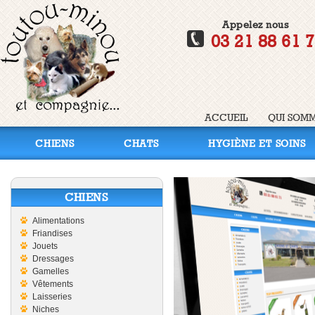
Appelez nous
03 21 88 61 
ACCUEIL
QUI SOMM
CHIENS
CHATS
HYGIÈNE ET SOINS
CHIENS
Alimentations
Friandises
Jouets
Dressages
Gamelles
Vêtements
Laisseries
Niches