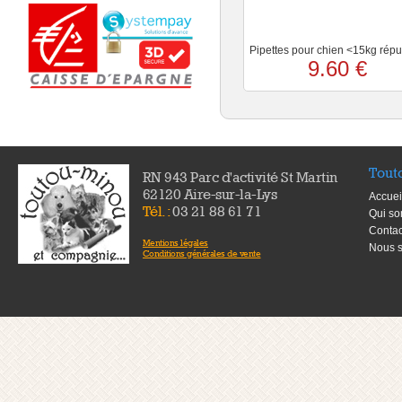
Pipettes pour chien <15kg répu
9.60 €
Tout
RN 943 Parc d'activité St Martin
62120 Aire-sur-la-Lys
Accuei
Tél. :
03 21 88 61 71
Qui s
Contac
Mentions légales
Nous s
Conditions générales de vente